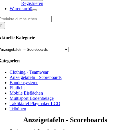
Registrieren
Warenkorb
0
uche
ach:
Aktuelle Kategorie
Kategorien
Clothing - Teamwear
Anzeigetafeln - Scoreboards
Bandensysteme
Flutlicht
Mobile Eisflächen
Multisport Bodenbeläge
Taktiktafel Playmaker LCD
Tribünen
Anzeigetafeln - Scoreboards