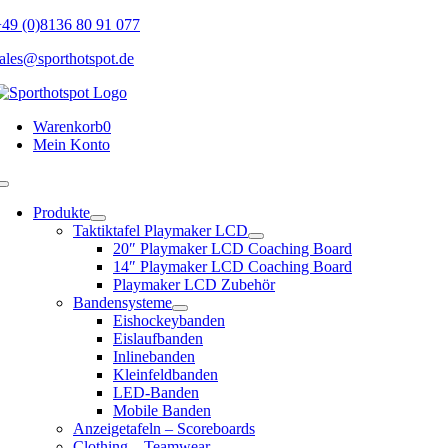
Skip
49 (0)8136 80 91 077
to
ales@sporthotspot.de
content
Warenkorb
0
Mein Konto
Toggle
Navigation
Produkte
Taktiktafel Playmaker LCD
20″ Playmaker LCD Coaching Board
14″ Playmaker LCD Coaching Board
Playmaker LCD Zubehör
Bandensysteme
Eishockeybanden
Eislaufbanden
Inlinebanden
Kleinfeldbanden
LED-Banden
Mobile Banden
Anzeigetafeln – Scoreboards
Clothing – Teamwear