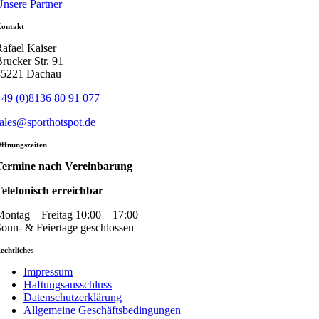
nsere Partner
ontakt
afael Kaiser
rucker Str. 91
85221 Dachau
49 (0)8136 80 91 077
ales@sporthotspot.de
ffnungszeiten
Termine nach Vereinbarung
elefonisch erreichbar
ontag – Freitag 10:00 – 17:00
onn- & Feiertage geschlossen
echtliches
Impressum
Haftungsausschluss
Datenschutzerklärung
Allgemeine Geschäftsbedingungen