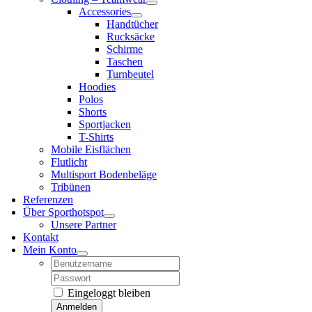
Accessories
Handtücher
Rucksäcke
Schirme
Taschen
Turnbeutel
Hoodies
Polos
Shorts
Sportjacken
T-Shirts
Mobile Eisflächen
Flutlicht
Multisport Bodenbeläge
Tribünen
Referenzen
Über Sporthotspot
Unsere Partner
Kontakt
Mein Konto
Username:
Password:
Eingeloggt bleiben