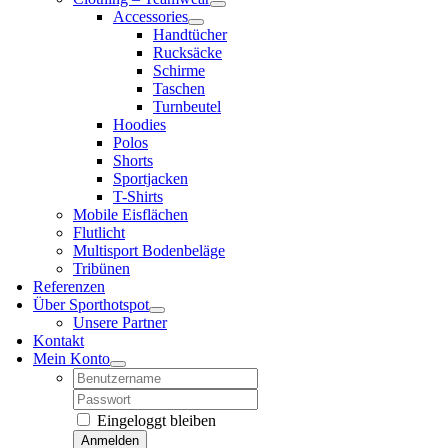
Accessories
Handtücher
Rucksäcke
Schirme
Taschen
Turnbeutel
Hoodies
Polos
Shorts
Sportjacken
T-Shirts
Mobile Eisflächen
Flutlicht
Multisport Bodenbeläge
Tribünen
Referenzen
Über Sporthotspot
Unsere Partner
Kontakt
Mein Konto
Username:
Password:
Eingeloggt bleiben