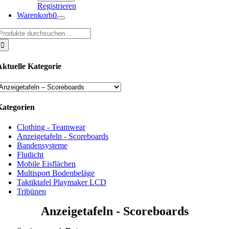
Registrieren
Warenkorb
0
uche
ach:
Aktuelle Kategorie
Kategorien
Clothing - Teamwear
Anzeigetafeln - Scoreboards
Bandensysteme
Flutlicht
Mobile Eisflächen
Multisport Bodenbeläge
Taktiktafel Playmaker LCD
Tribünen
Anzeigetafeln - Scoreboards