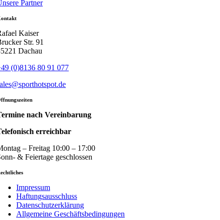
nsere Partner
ontakt
afael Kaiser
rucker Str. 91
85221 Dachau
49 (0)8136 80 91 077
ales@sporthotspot.de
ffnungszeiten
Termine nach Vereinbarung
elefonisch erreichbar
ontag – Freitag 10:00 – 17:00
onn- & Feiertage geschlossen
echtliches
Impressum
Haftungsausschluss
Datenschutzerklärung
Allgemeine Geschäftsbedingungen