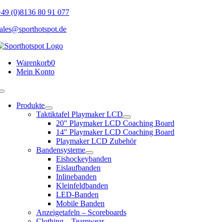
Skip
49 (0)8136 80 91 077
to
ales@sporthotspot.de
content
Warenkorb
0
Mein Konto
Toggle
Navigation
Produkte
Taktiktafel Playmaker LCD
20″ Playmaker LCD Coaching Board
14″ Playmaker LCD Coaching Board
Playmaker LCD Zubehör
Bandensysteme
Eishockeybanden
Eislaufbanden
Inlinebanden
Kleinfeldbanden
LED-Banden
Mobile Banden
Anzeigetafeln – Scoreboards
Clothing – Teamwear