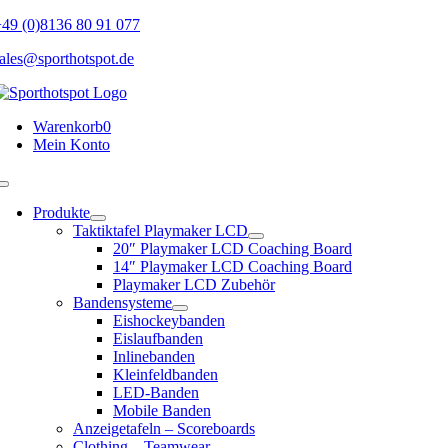
Skip
49 (0)8136 80 91 077
to
ales@sporthotspot.de
content
Warenkorb
0
Mein Konto
Toggle
Navigation
Produkte
Taktiktafel Playmaker LCD
20″ Playmaker LCD Coaching Board
14″ Playmaker LCD Coaching Board
Playmaker LCD Zubehör
Bandensysteme
Eishockeybanden
Eislaufbanden
Inlinebanden
Kleinfeldbanden
LED-Banden
Mobile Banden
Anzeigetafeln – Scoreboards
Clothing – Teamwear