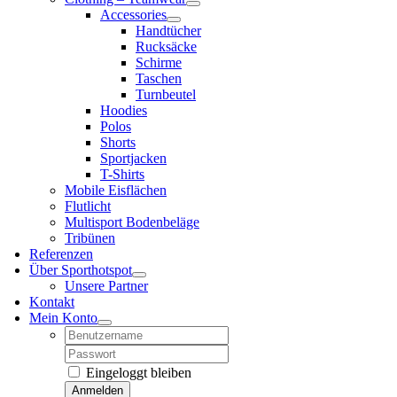
Accessories
Handtücher
Rucksäcke
Schirme
Taschen
Turnbeutel
Hoodies
Polos
Shorts
Sportjacken
T-Shirts
Mobile Eisflächen
Flutlicht
Multisport Bodenbeläge
Tribünen
Referenzen
Über Sporthotspot
Unsere Partner
Kontakt
Mein Konto
Username:
Password:
Eingeloggt bleiben