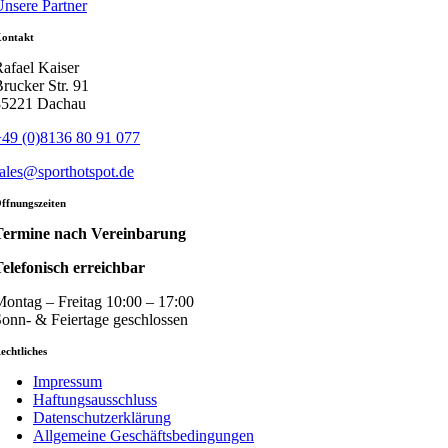
nsere Partner
ontakt
afael Kaiser
rucker Str. 91
85221 Dachau
49 (0)8136 80 91 077
ales@sporthotspot.de
ffnungszeiten
Termine nach Vereinbarung
elefonisch erreichbar
ontag – Freitag 10:00 – 17:00
onn- & Feiertage geschlossen
echtliches
Impressum
Haftungsausschluss
Datenschutzerklärung
Allgemeine Geschäftsbedingungen