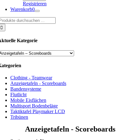
Registrieren
Warenkorb
0
uche
ach:
Aktuelle Kategorie
Kategorien
Clothing - Teamwear
Anzeigetafeln - Scoreboards
Bandensysteme
Flutlicht
Mobile Eisflächen
Multisport Bodenbeläge
Taktiktafel Playmaker LCD
Tribünen
Anzeigetafeln - Scoreboards