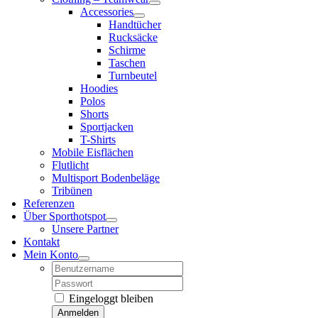
Accessories
Handtücher
Rucksäcke
Schirme
Taschen
Turnbeutel
Hoodies
Polos
Shorts
Sportjacken
T-Shirts
Mobile Eisflächen
Flutlicht
Multisport Bodenbeläge
Tribünen
Referenzen
Über Sporthotspot
Unsere Partner
Kontakt
Mein Konto
Username:
Password:
Eingeloggt bleiben