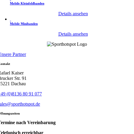
Mobile Kleinfeldbanden
Details ansehen
Mobile Minibanden
Details ansehen
nsere Partner
ontakt
afael Kaiser
rucker Str. 91
85221 Dachau
49 (0)8136 80 91 077
ales@sporthotspot.de
ffnungszeiten
Termine nach Vereinbarung
elefonisch erreichbar