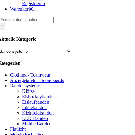
Registrieren
Warenkorb
0
uche
ach:
Aktuelle Kategorie
Kategorien
Clothing - Teamwear
Anzeigetafeln - Scoreboards
Bandensysteme
Klötze
Eishockeybanden
Eislaufbanden
Inlinebanden
Kleinfeldbanden
LED-Banden
Mobile Banden
Flutlicht
Mobile Eisflächen