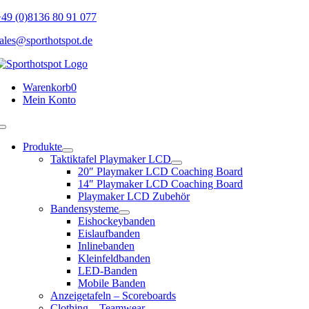
Skip
49 (0)8136 80 91 077
to
ales@sporthotspot.de
content
Warenkorb
0
Mein Konto
Toggle
Navigation
Produkte
Taktiktafel Playmaker LCD
20″ Playmaker LCD Coaching Board
14″ Playmaker LCD Coaching Board
Playmaker LCD Zubehör
Bandensysteme
Eishockeybanden
Eislaufbanden
Inlinebanden
Kleinfeldbanden
LED-Banden
Mobile Banden
Anzeigetafeln – Scoreboards
Clothing – Teamwear