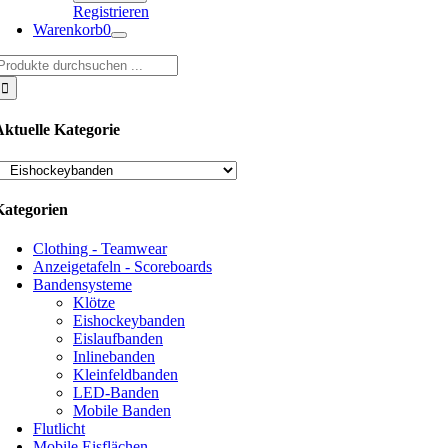
Registrieren
Warenkorb
0
uche
ach:
Aktuelle Kategorie
Kategorien
Clothing - Teamwear
Anzeigetafeln - Scoreboards
Bandensysteme
Klötze
Eishockeybanden
Eislaufbanden
Inlinebanden
Kleinfeldbanden
LED-Banden
Mobile Banden
Flutlicht
Mobile Eisflächen