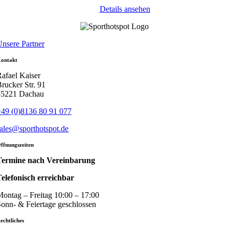
Details ansehen
nsere Partner
ontakt
afael Kaiser
rucker Str. 91
85221 Dachau
49 (0)8136 80 91 077
ales@sporthotspot.de
ffnungszeiten
Termine nach Vereinbarung
elefonisch erreichbar
ontag – Freitag 10:00 – 17:00
onn- & Feiertage geschlossen
echtliches