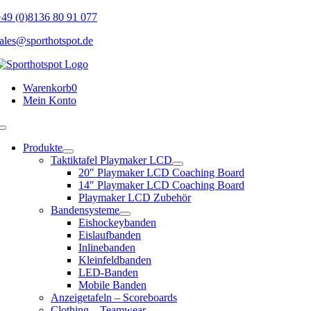
Skip
49 (0)8136 80 91 077
to
ales@sporthotspot.de
content
Warenkorb
0
Mein Konto
Toggle
Navigation
Produkte
Taktiktafel Playmaker LCD
20″ Playmaker LCD Coaching Board
14″ Playmaker LCD Coaching Board
Playmaker LCD Zubehör
Bandensysteme
Eishockeybanden
Eislaufbanden
Inlinebanden
Kleinfeldbanden
LED-Banden
Mobile Banden
Anzeigetafeln – Scoreboards
Clothing – Teamwear