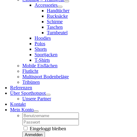
Accessories
Handtücher
Rucksäcke
Schirme
Taschen
Turnbeutel
Hoodies
Polos
Shorts
Sportjacken
T-Shirts
Mobile Eisflächen
Flutlicht
Multisport Bodenbeläge
Tribünen
Referenzen
Über Sporthotspot
Unsere Partner
Kontakt
Mein Konto
Username:
Password:
Eingeloggt bleiben