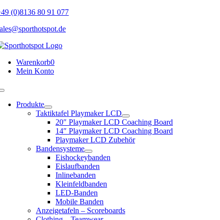
Skip
49 (0)8136 80 91 077
to
ales@sporthotspot.de
content
Warenkorb
0
Mein Konto
Toggle
Navigation
Produkte
Taktiktafel Playmaker LCD
20″ Playmaker LCD Coaching Board
14″ Playmaker LCD Coaching Board
Playmaker LCD Zubehör
Bandensysteme
Eishockeybanden
Eislaufbanden
Inlinebanden
Kleinfeldbanden
LED-Banden
Mobile Banden
Anzeigetafeln – Scoreboards
Clothing – Teamwear