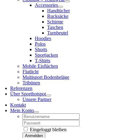
Accessories
Handtücher
Rucksäcke
Schirme
Taschen
Turnbeutel
Hoodies
Polos
Shorts
Sportjacken
T-Shirts
Mobile Eisflächen
Flutlicht
Multisport Bodenbeläge
Tribünen
Referenzen
Über Sporthotspot
Unsere Partner
Kontakt
Mein Konto
Username:
Password:
Eingeloggt bleiben