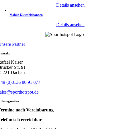
Details ansehen
Mobile Kleinfeldbanden
Details ansehen
nsere Partner
ontakt
afael Kaiser
rucker Str. 91
85221 Dachau
49 (0)8136 80 91 077
ales@sporthotspot.de
ffnungszeiten
Termine nach Vereinbarung
elefonisch erreichbar