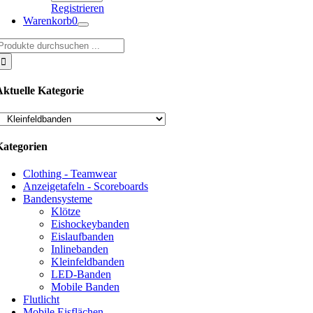
Registrieren
Warenkorb
0
uche
ach:
Aktuelle Kategorie
Kategorien
Clothing - Teamwear
Anzeigetafeln - Scoreboards
Bandensysteme
Klötze
Eishockeybanden
Eislaufbanden
Inlinebanden
Kleinfeldbanden
LED-Banden
Mobile Banden
Flutlicht
Mobile Eisflächen