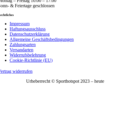
ontag – Freitag 10:00 – 17:00
onn- & Feiertage geschlossen
echtliches
Impressum
Haftungsausschluss
Datenschutzerklärung
Allgemeine Geschäftsbedingungen
Zahlungsarten
Versandarten
Widerrufsbelehrung
Cookie-Richtlinie (EU)
ertrag widerrufen
Urheberrecht © Sporthotspot 2023 – heute