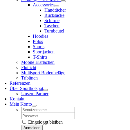
Accessories
Handtücher
Rucksäcke
Schirme
Taschen
Turnbeutel
Hoodies
Polos
Shorts
Sportjacken
T-Shirts
Mobile Eisflächen
Flutlicht
Multisport Bodenbeläge
Tribünen
Referenzen
Über Sporthotspot
Unsere Partner
Kontakt
Mein Konto
Username:
Password:
Eingeloggt bleiben