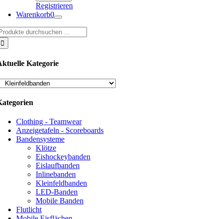
Registrieren
Warenkorb
0
uche
ach:
Aktuelle Kategorie
Kategorien
Clothing - Teamwear
Anzeigetafeln - Scoreboards
Bandensysteme
Klötze
Eishockeybanden
Eislaufbanden
Inlinebanden
Kleinfeldbanden
LED-Banden
Mobile Banden
Flutlicht
Mobile Eisflächen