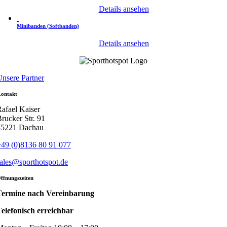
Details ansehen
Minibanden (Softbanden)
Details ansehen
nsere Partner
ontakt
afael Kaiser
rucker Str. 91
85221 Dachau
49 (0)8136 80 91 077
ales@sporthotspot.de
ffnungszeiten
Termine nach Vereinbarung
elefonisch erreichbar