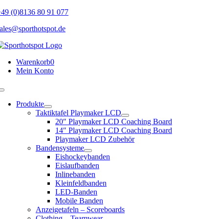
Skip
49 (0)8136 80 91 077
to
ales@sporthotspot.de
content
Warenkorb
0
Mein Konto
Toggle
Navigation
Produkte
Taktiktafel Playmaker LCD
20″ Playmaker LCD Coaching Board
14″ Playmaker LCD Coaching Board
Playmaker LCD Zubehör
Bandensysteme
Eishockeybanden
Eislaufbanden
Inlinebanden
Kleinfeldbanden
LED-Banden
Mobile Banden
Anzeigetafeln – Scoreboards
Clothing – Teamwear