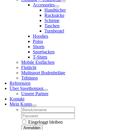
Accessories
Handtücher
Rucksäcke
Schirme
Taschen
Turnbeutel
Hoodies
Polos
Shorts
Sportjacken
T-Shirts
Mobile Eisflächen
Flutlicht
Multisport Bodenbeläge
Tribünen
Referenzen
Über Sporthotspot
Unsere Partner
Kontakt
Mein Konto
Username:
Password:
Eingeloggt bleiben