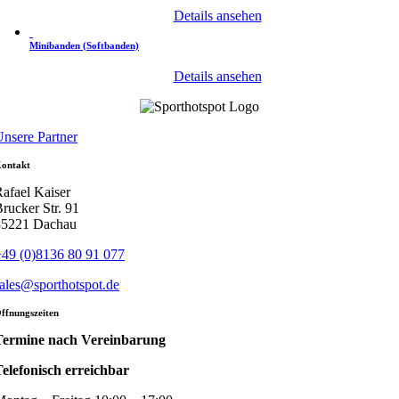
Details ansehen
Minibanden (Softbanden)
Details ansehen
nsere Partner
ontakt
afael Kaiser
rucker Str. 91
85221 Dachau
49 (0)8136 80 91 077
ales@sporthotspot.de
ffnungszeiten
Termine nach Vereinbarung
elefonisch erreichbar