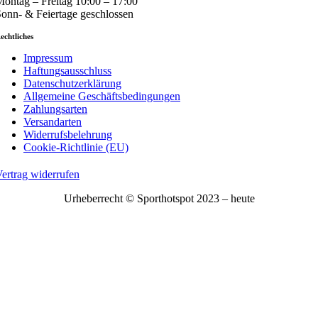
ontag – Freitag 10:00 – 17:00
onn- & Feiertage geschlossen
echtliches
Impressum
Haftungsausschluss
Datenschutzerklärung
Allgemeine Geschäftsbedingungen
Zahlungsarten
Versandarten
Widerrufsbelehrung
Cookie-Richtlinie (EU)
ertrag widerrufen
Urheberrecht © Sporthotspot 2023 – heute