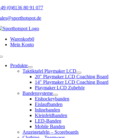
Skip
49 (0)8136 80 91 077
to
ales@sporthotspot.de
content
Warenkorb
0
Mein Konto
Toggle
Navigation
Produkte
Taktiktafel Playmaker LCD
20″ Playmaker LCD Coaching Board
14″ Playmaker LCD Coaching Board
Playmaker LCD Zubehör
Bandensysteme
Eishockeybanden
Eislaufbanden
Inlinebanden
Kleinfeldbanden
LED-Banden
Mobile Banden
Anzeigetafeln – Scoreboards
Clothing – Teamwear