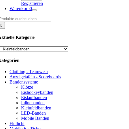
Registrieren
Warenkorb
0
uche
ach:
Aktuelle Kategorie
Kategorien
Clothing - Teamwear
Anzeigetafeln - Scoreboards
Bandensysteme
Klötze
Eishockeybanden
Eislaufbanden
Inlinebanden
Kleinfeldbanden
LED-Banden
Mobile Banden
Flutlicht
Mobile Eisflächen