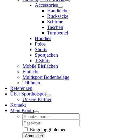
Accessories
Handtücher
Rucksäcke
Schirme
Taschen
Turnbeutel
Hoodies
Polos
Shorts
Sportjacken
T-Shirts
Mobile Eisflächen
Flutlicht
Multisport Bodenbeläge
Tribünen
Referenzen
Über Sporthotspot
Unsere Partner
Kontakt
Mein Konto
Username:
Password:
Eingeloggt bleiben