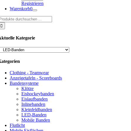
Registrieren
Warenkorb
0
uche
ach:
Aktuelle Kategorie
Kategorien
Clothing - Teamwear
Anzeigetafeln - Scoreboards
Bandensysteme
Klötze
Eishockeybanden
Eislaufbanden
Inlinebanden
Kleinfeldbanden
LED-Banden
Mobile Banden
Flutlicht
Mobile Eisflächen