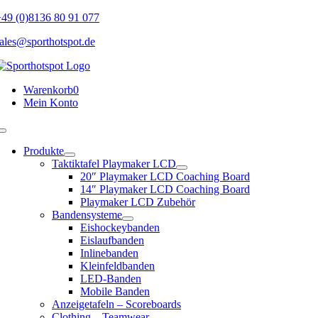
Skip
49 (0)8136 80 91 077
to
ales@sporthotspot.de
content
Warenkorb
0
Mein Konto
Toggle
Navigation
Produkte
Taktiktafel Playmaker LCD
20″ Playmaker LCD Coaching Board
14″ Playmaker LCD Coaching Board
Playmaker LCD Zubehör
Bandensysteme
Eishockeybanden
Eislaufbanden
Inlinebanden
Kleinfeldbanden
LED-Banden
Mobile Banden
Anzeigetafeln – Scoreboards
Clothing – Teamwear