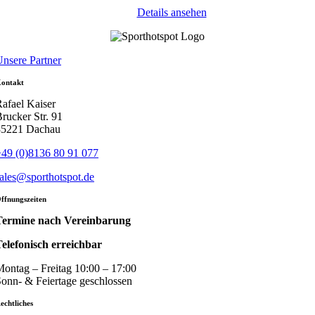
Details ansehen
nsere Partner
ontakt
afael Kaiser
rucker Str. 91
85221 Dachau
49 (0)8136 80 91 077
ales@sporthotspot.de
ffnungszeiten
Termine nach Vereinbarung
elefonisch erreichbar
ontag – Freitag 10:00 – 17:00
onn- & Feiertage geschlossen
echtliches