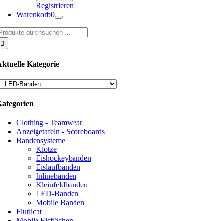
Registrieren
Warenkorb
0
uche
ach:
Aktuelle Kategorie
Kategorien
Clothing - Teamwear
Anzeigetafeln - Scoreboards
Bandensysteme
Klötze
Eishockeybanden
Eislaufbanden
Inlinebanden
Kleinfeldbanden
LED-Banden
Mobile Banden
Flutlicht
Mobile Eisflächen