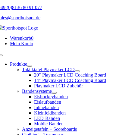
Skip
49 (0)8136 80 91 077
to
ales@sporthotspot.de
content
Warenkorb
0
Mein Konto
Toggle
Navigation
Produkte
Taktiktafel Playmaker LCD
20″ Playmaker LCD Coaching Board
14″ Playmaker LCD Coaching Board
Playmaker LCD Zubehör
Bandensysteme
Eishockeybanden
Eislaufbanden
Inlinebanden
Kleinfeldbanden
LED-Banden
Mobile Banden
Anzeigetafeln – Scoreboards
Clothing – Teamwear