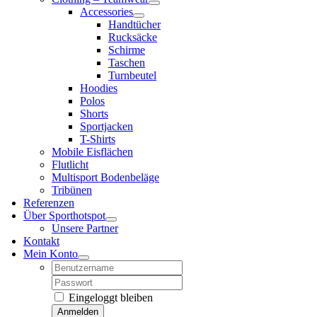
Accessories
Handtücher
Rucksäcke
Schirme
Taschen
Turnbeutel
Hoodies
Polos
Shorts
Sportjacken
T-Shirts
Mobile Eisflächen
Flutlicht
Multisport Bodenbeläge
Tribünen
Referenzen
Über Sporthotspot
Unsere Partner
Kontakt
Mein Konto
Username:
Password:
Eingeloggt bleiben