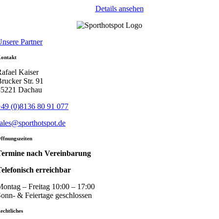
Details ansehen
nsere Partner
ontakt
afael Kaiser
rucker Str. 91
85221 Dachau
49 (0)8136 80 91 077
ales@sporthotspot.de
ffnungszeiten
Termine nach Vereinbarung
elefonisch erreichbar
ontag – Freitag 10:00 – 17:00
onn- & Feiertage geschlossen
echtliches