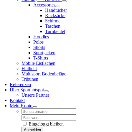
Accessories
Handtücher
Rucksäcke
Schirme
Taschen
Turnbeutel
Hoodies
Polos
Shorts
Sportjacken
T-Shirts
Mobile Eisflächen
Flutlicht
Multisport Bodenbeläge
Tribünen
Referenzen
Über Sporthotspot
Unsere Partner
Kontakt
Mein Konto
Username:
Password:
Eingeloggt bleiben