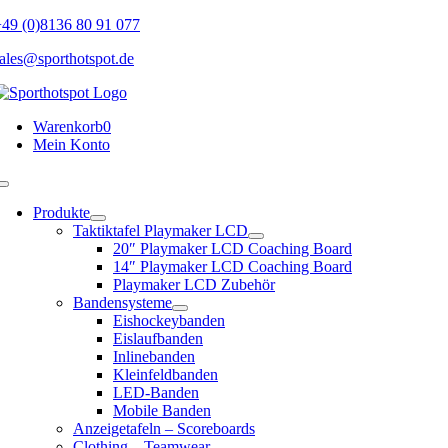
Skip
49 (0)8136 80 91 077
to
ales@sporthotspot.de
content
Warenkorb
0
Mein Konto
Toggle
Navigation
Produkte
Taktiktafel Playmaker LCD
20″ Playmaker LCD Coaching Board
14″ Playmaker LCD Coaching Board
Playmaker LCD Zubehör
Bandensysteme
Eishockeybanden
Eislaufbanden
Inlinebanden
Kleinfeldbanden
LED-Banden
Mobile Banden
Anzeigetafeln – Scoreboards
Clothing – Teamwear