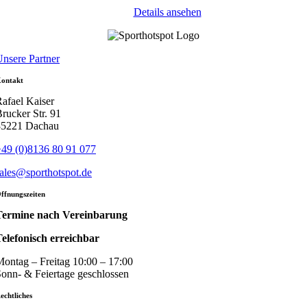
Details ansehen
nsere Partner
ontakt
afael Kaiser
rucker Str. 91
85221 Dachau
49 (0)8136 80 91 077
ales@sporthotspot.de
ffnungszeiten
Termine nach Vereinbarung
elefonisch erreichbar
ontag – Freitag 10:00 – 17:00
onn- & Feiertage geschlossen
echtliches