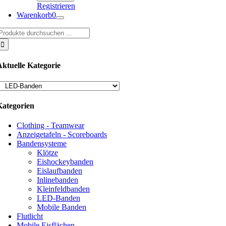
Registrieren
Warenkorb
0
uche
ach:
Aktuelle Kategorie
Kategorien
Clothing - Teamwear
Anzeigetafeln - Scoreboards
Bandensysteme
Klötze
Eishockeybanden
Eislaufbanden
Inlinebanden
Kleinfeldbanden
LED-Banden
Mobile Banden
Flutlicht
Mobile Eisflächen