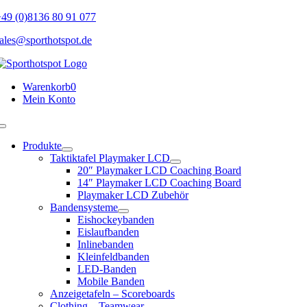
Skip
49 (0)8136 80 91 077
to
ales@sporthotspot.de
content
Warenkorb
0
Mein Konto
Toggle
Navigation
Produkte
Taktiktafel Playmaker LCD
20″ Playmaker LCD Coaching Board
14″ Playmaker LCD Coaching Board
Playmaker LCD Zubehör
Bandensysteme
Eishockeybanden
Eislaufbanden
Inlinebanden
Kleinfeldbanden
LED-Banden
Mobile Banden
Anzeigetafeln – Scoreboards
Clothing – Teamwear