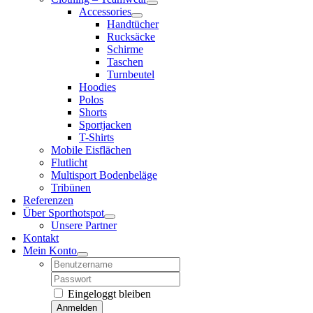
Accessories
Handtücher
Rucksäcke
Schirme
Taschen
Turnbeutel
Hoodies
Polos
Shorts
Sportjacken
T-Shirts
Mobile Eisflächen
Flutlicht
Multisport Bodenbeläge
Tribünen
Referenzen
Über Sporthotspot
Unsere Partner
Kontakt
Mein Konto
Username:
Password:
Eingeloggt bleiben