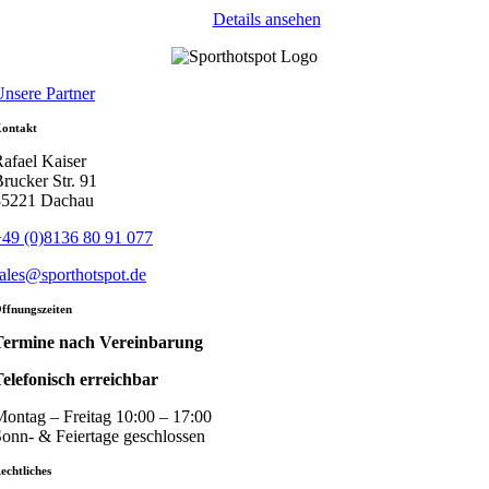
Details ansehen
nsere Partner
ontakt
afael Kaiser
rucker Str. 91
85221 Dachau
49 (0)8136 80 91 077
ales@sporthotspot.de
ffnungszeiten
Termine nach Vereinbarung
elefonisch erreichbar
ontag – Freitag 10:00 – 17:00
onn- & Feiertage geschlossen
echtliches