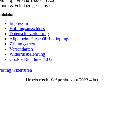
ontag – Freitag 10:00 – 17:00
onn- & Feiertage geschlossen
echtliches
Impressum
Haftungsausschluss
Datenschutzerklärung
Allgemeine Geschäftsbedingungen
Zahlungsarten
Versandarten
Widerrufsbelehrung
Cookie-Richtlinie (EU)
ertrag widerrufen
Urheberrecht © Sporthotspot 2023 – heute