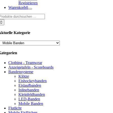
Registrieren
Warenkorb
0
uche
ach:
Aktuelle Kategorie
Kategorien
Clothing - Teamwear
Anzeigetafeln - Scoreboards
Bandensysteme
Klötze
Eishockeybanden
Eislaufbanden
Inlinebanden
Kleinfeldbanden
LED-Banden
Mobile Banden
Flutlicht
Mobile Eisflächen