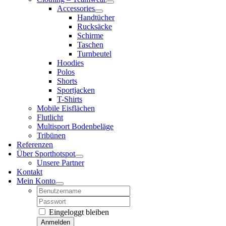
Accessories
Handtücher
Rucksäcke
Schirme
Taschen
Turnbeutel
Hoodies
Polos
Shorts
Sportjacken
T-Shirts
Mobile Eisflächen
Flutlicht
Multisport Bodenbeläge
Tribünen
Referenzen
Über Sporthotspot
Unsere Partner
Kontakt
Mein Konto
Username:
Password:
Eingeloggt bleiben