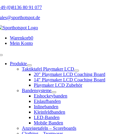
Skip
49 (0)8136 80 91 077
to
ales@sporthotspot.de
content
Warenkorb
0
Mein Konto
Toggle
Navigation
Produkte
Taktiktafel Playmaker LCD
20″ Playmaker LCD Coaching Board
14″ Playmaker LCD Coaching Board
Playmaker LCD Zubehör
Bandensysteme
Eishockeybanden
Eislaufbanden
Inlinebanden
Kleinfeldbanden
LED-Banden
Mobile Banden
Anzeigetafeln – Scoreboards
Clothing – Teamwear