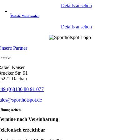
Details ansehen
Mobile Minibanden
Details ansehen
nsere Partner
ontakt
afael Kaiser
rucker Str. 91
85221 Dachau
49 (0)8136 80 91 077
ales@sporthotspot.de
ffnungszeiten
Termine nach Vereinbarung
elefonisch erreichbar