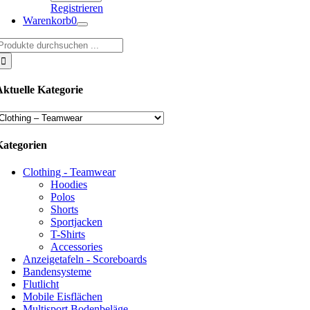
Registrieren
Warenkorb
0
uche
ach:
Aktuelle Kategorie
Kategorien
Clothing - Teamwear
Hoodies
Polos
Shorts
Sportjacken
T-Shirts
Accessories
Anzeigetafeln - Scoreboards
Bandensysteme
Flutlicht
Mobile Eisflächen
Multisport Bodenbeläge