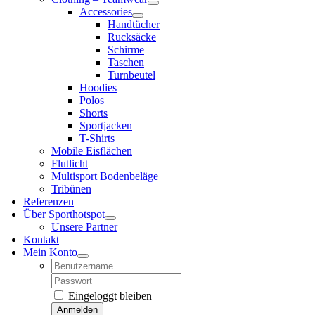
Accessories
Handtücher
Rucksäcke
Schirme
Taschen
Turnbeutel
Hoodies
Polos
Shorts
Sportjacken
T-Shirts
Mobile Eisflächen
Flutlicht
Multisport Bodenbeläge
Tribünen
Referenzen
Über Sporthotspot
Unsere Partner
Kontakt
Mein Konto
Username:
Password:
Eingeloggt bleiben