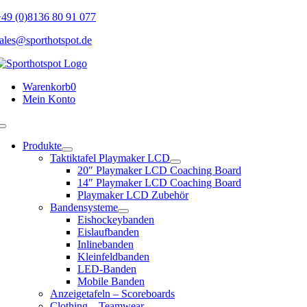
Skip
49 (0)8136 80 91 077
to
ales@sporthotspot.de
content
Warenkorb
0
Mein Konto
Toggle
Navigation
Produkte
Taktiktafel Playmaker LCD
20″ Playmaker LCD Coaching Board
14″ Playmaker LCD Coaching Board
Playmaker LCD Zubehör
Bandensysteme
Eishockeybanden
Eislaufbanden
Inlinebanden
Kleinfeldbanden
LED-Banden
Mobile Banden
Anzeigetafeln – Scoreboards
Clothing – Teamwear