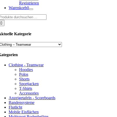
Registrieren
Warenkorb
0
uche
ach:
Aktuelle Kategorie
Kategorien
Clothing - Teamwear
Hoodies
Polos
Shorts
Sportjacken
T-Shirts
Accessories
Anzeigetafeln - Scoreboards
Bandensysteme
Flutlicht
Mobile Eisflächen
Multisport Bodenbeläge