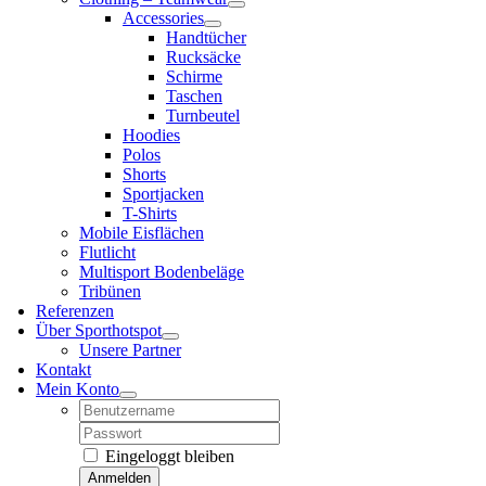
Accessories
Handtücher
Rucksäcke
Schirme
Taschen
Turnbeutel
Hoodies
Polos
Shorts
Sportjacken
T-Shirts
Mobile Eisflächen
Flutlicht
Multisport Bodenbeläge
Tribünen
Referenzen
Über Sporthotspot
Unsere Partner
Kontakt
Mein Konto
Username:
Password:
Eingeloggt bleiben