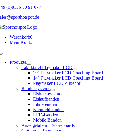
Skip
49 (0)8136 80 91 077
to
ales@sporthotspot.de
content
Warenkorb
0
Mein Konto
Toggle
Navigation
Produkte
Taktiktafel Playmaker LCD
20″ Playmaker LCD Coaching Board
14″ Playmaker LCD Coaching Board
Playmaker LCD Zubehör
Bandensysteme
Eishockeybanden
Eislaufbanden
Inlinebanden
Kleinfeldbanden
LED-Banden
Mobile Banden
Anzeigetafeln – Scoreboards
Clothing – Teamwear