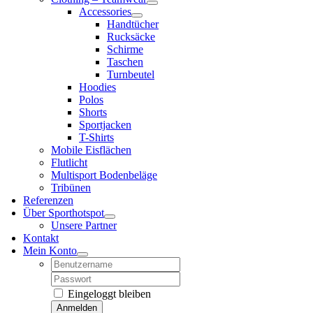
Accessories
Handtücher
Rucksäcke
Schirme
Taschen
Turnbeutel
Hoodies
Polos
Shorts
Sportjacken
T-Shirts
Mobile Eisflächen
Flutlicht
Multisport Bodenbeläge
Tribünen
Referenzen
Über Sporthotspot
Unsere Partner
Kontakt
Mein Konto
Username:
Password:
Eingeloggt bleiben