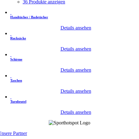
36 Produkte anzeigen
Handtücher / Badetücher
Details ansehen
Rucksäcke
Details ansehen
Schirme
Details ansehen
Taschen
Details ansehen
Turnbeutel
Details ansehen
nsere Partner