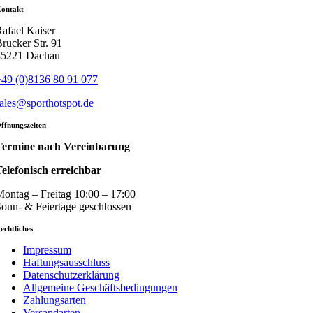
ontakt
afael Kaiser
rucker Str. 91
85221 Dachau
49 (0)8136 80 91 077
ales@sporthotspot.de
ffnungszeiten
Termine nach Vereinbarung
elefonisch erreichbar
ontag – Freitag 10:00 – 17:00
onn- & Feiertage geschlossen
echtliches
Impressum
Haftungsausschluss
Datenschutzerklärung
Allgemeine Geschäftsbedingungen
Zahlungsarten
Versandarten