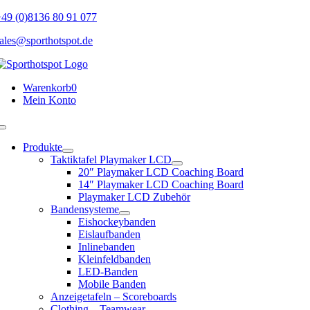
Skip
49 (0)8136 80 91 077
to
ales@sporthotspot.de
content
Warenkorb
0
Mein Konto
Toggle
Navigation
Produkte
Taktiktafel Playmaker LCD
20″ Playmaker LCD Coaching Board
14″ Playmaker LCD Coaching Board
Playmaker LCD Zubehör
Bandensysteme
Eishockeybanden
Eislaufbanden
Inlinebanden
Kleinfeldbanden
LED-Banden
Mobile Banden
Anzeigetafeln – Scoreboards
Clothing – Teamwear