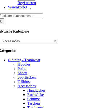
Registrieren
Warenkorb
0
uche
ach:
Aktuelle Kategorie
Kategorien
Clothing - Teamwear
Hoodies
Polos
Shorts
Sportjacken
T-Shirts
Accessories
Handtücher
Rucksäcke
Schirme
Taschen
Turnbeutel