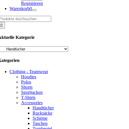
Registrieren
Warenkorb
0
uche
ach:
Aktuelle Kategorie
Kategorien
Clothing - Teamwear
Hoodies
Polos
Shorts
Sportjacken
T-Shirts
Accessories
Handtücher
Rucksäcke
Schirme
Taschen
Turnbeutel