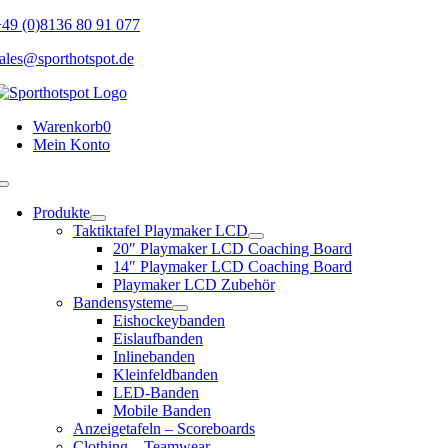
Skip
49 (0)8136 80 91 077
to
ales@sporthotspot.de
content
Warenkorb
0
Mein Konto
Toggle
Navigation
Produkte
Taktiktafel Playmaker LCD
20″ Playmaker LCD Coaching Board
14″ Playmaker LCD Coaching Board
Playmaker LCD Zubehör
Bandensysteme
Eishockeybanden
Eislaufbanden
Inlinebanden
Kleinfeldbanden
LED-Banden
Mobile Banden
Anzeigetafeln – Scoreboards
Clothing – Teamwear