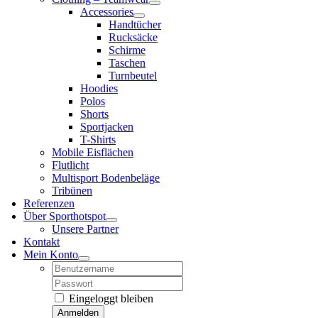
Accessories
Handtücher
Rucksäcke
Schirme
Taschen
Turnbeutel
Hoodies
Polos
Shorts
Sportjacken
T-Shirts
Mobile Eisflächen
Flutlicht
Multisport Bodenbeläge
Tribünen
Referenzen
Über Sporthotspot
Unsere Partner
Kontakt
Mein Konto
Username:
Password:
Eingeloggt bleiben