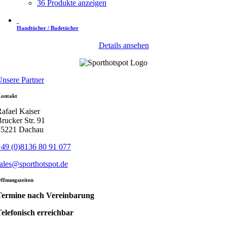
36 Produkte anzeigen
Handtücher / Badetücher
Details ansehen
nsere Partner
ontakt
afael Kaiser
rucker Str. 91
85221 Dachau
49 (0)8136 80 91 077
ales@sporthotspot.de
ffnungszeiten
Termine nach Vereinbarung
elefonisch erreichbar