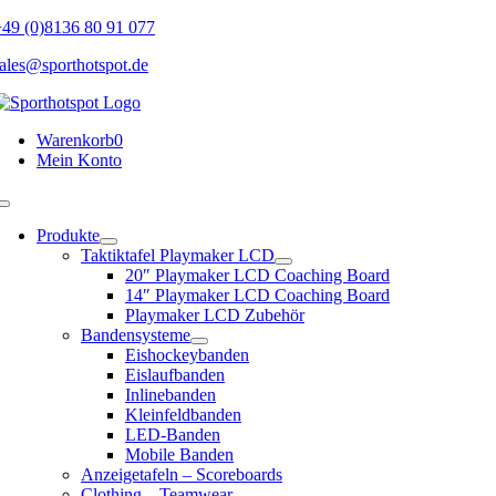
Skip
49 (0)8136 80 91 077
to
ales@sporthotspot.de
content
Warenkorb
0
Mein Konto
Toggle
Navigation
Produkte
Taktiktafel Playmaker LCD
20″ Playmaker LCD Coaching Board
14″ Playmaker LCD Coaching Board
Playmaker LCD Zubehör
Bandensysteme
Eishockeybanden
Eislaufbanden
Inlinebanden
Kleinfeldbanden
LED-Banden
Mobile Banden
Anzeigetafeln – Scoreboards
Clothing – Teamwear