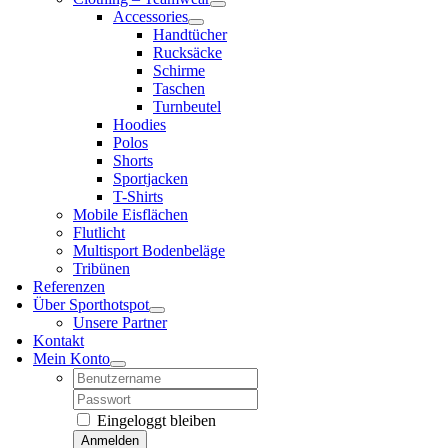
Accessories
Handtücher
Rucksäcke
Schirme
Taschen
Turnbeutel
Hoodies
Polos
Shorts
Sportjacken
T-Shirts
Mobile Eisflächen
Flutlicht
Multisport Bodenbeläge
Tribünen
Referenzen
Über Sporthotspot
Unsere Partner
Kontakt
Mein Konto
Username:
Password:
Eingeloggt bleiben