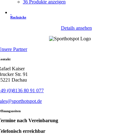
36 Produkte anzeigen
Rucksäcke
Details ansehen
nsere Partner
ontakt
afael Kaiser
rucker Str. 91
85221 Dachau
49 (0)8136 80 91 077
ales@sporthotspot.de
ffnungszeiten
Termine nach Vereinbarung
elefonisch erreichbar