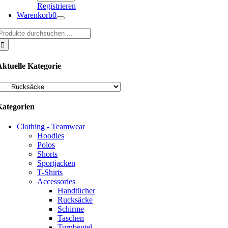
Registrieren
Warenkorb
0
uche
ach:
Aktuelle Kategorie
Kategorien
Clothing - Teamwear
Hoodies
Polos
Shorts
Sportjacken
T-Shirts
Accessories
Handtücher
Rucksäcke
Schirme
Taschen
Turnbeutel