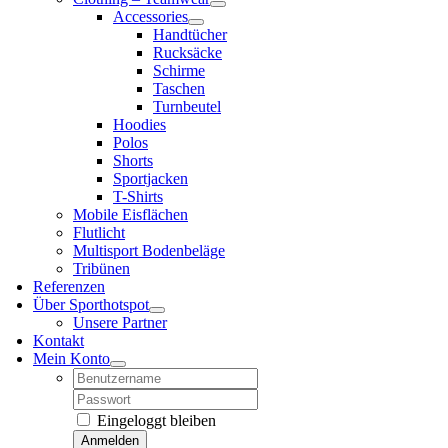
Accessories
Handtücher
Rucksäcke
Schirme
Taschen
Turnbeutel
Hoodies
Polos
Shorts
Sportjacken
T-Shirts
Mobile Eisflächen
Flutlicht
Multisport Bodenbeläge
Tribünen
Referenzen
Über Sporthotspot
Unsere Partner
Kontakt
Mein Konto
Username:
Password:
Eingeloggt bleiben