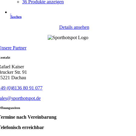
36 Produkte anzeigen
Taschen
Details ansehen
nsere Partner
ontakt
afael Kaiser
rucker Str. 91
85221 Dachau
49 (0)8136 80 91 077
ales@sporthotspot.de
ffnungszeiten
Termine nach Vereinbarung
elefonisch erreichbar