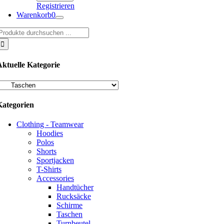
Registrieren
Warenkorb
0
uche
ach:
Aktuelle Kategorie
Kategorien
Clothing - Teamwear
Hoodies
Polos
Shorts
Sportjacken
T-Shirts
Accessories
Handtücher
Rucksäcke
Schirme
Taschen
Turnbeutel