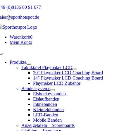
Skip
49 (0)8136 80 91 077
to
ales@sporthotspot.de
content
Warenkorb
0
Mein Konto
Toggle
Navigation
Produkte
Taktiktafel Playmaker LCD
20″ Playmaker LCD Coaching Board
14″ Playmaker LCD Coaching Board
Playmaker LCD Zubehör
Bandensysteme
Eishockeybanden
Eislaufbanden
Inlinebanden
Kleinfeldbanden
LED-Banden
Mobile Banden
Anzeigetafeln – Scoreboards
Clothing – Teamwear