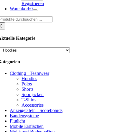
Registrieren
Warenkorb
0
uche
ach:
Aktuelle Kategorie
Kategorien
Clothing - Teamwear
Hoodies
Polos
Shorts
Sportjacken
T-Shirts
Accessories
Anzeigetafeln - Scoreboards
Bandensysteme
Flutlicht
Mobile Eisflächen
Multisport Bodenbeläge