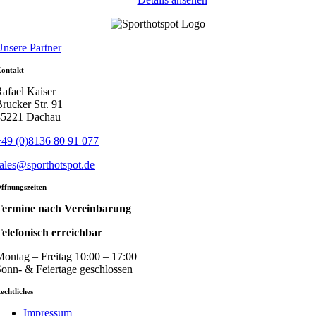
nsere Partner
ontakt
afael Kaiser
rucker Str. 91
85221 Dachau
49 (0)8136 80 91 077
ales@sporthotspot.de
ffnungszeiten
Termine nach Vereinbarung
elefonisch erreichbar
ontag – Freitag 10:00 – 17:00
onn- & Feiertage geschlossen
echtliches
Impressum