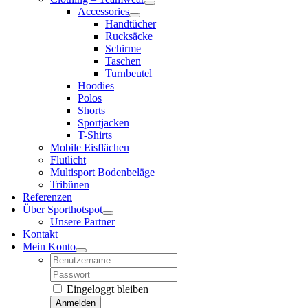
Accessories
Handtücher
Rucksäcke
Schirme
Taschen
Turnbeutel
Hoodies
Polos
Shorts
Sportjacken
T-Shirts
Mobile Eisflächen
Flutlicht
Multisport Bodenbeläge
Tribünen
Referenzen
Über Sporthotspot
Unsere Partner
Kontakt
Mein Konto
Username:
Password:
Eingeloggt bleiben