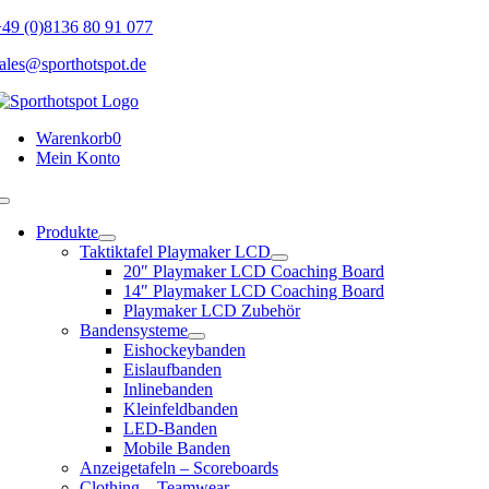
Skip
49 (0)8136 80 91 077
to
ales@sporthotspot.de
content
Warenkorb
0
Mein Konto
Toggle
Navigation
Produkte
Taktiktafel Playmaker LCD
20″ Playmaker LCD Coaching Board
14″ Playmaker LCD Coaching Board
Playmaker LCD Zubehör
Bandensysteme
Eishockeybanden
Eislaufbanden
Inlinebanden
Kleinfeldbanden
LED-Banden
Mobile Banden
Anzeigetafeln – Scoreboards
Clothing – Teamwear