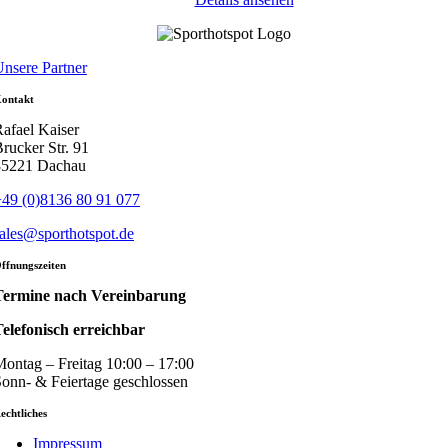
nsere Partner
ontakt
afael Kaiser
rucker Str. 91
85221 Dachau
49 (0)8136 80 91 077
ales@sporthotspot.de
ffnungszeiten
Termine nach Vereinbarung
elefonisch erreichbar
ontag – Freitag 10:00 – 17:00
onn- & Feiertage geschlossen
echtliches
Impressum