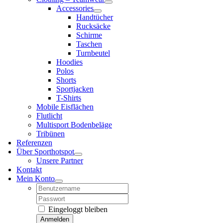
Accessories
Handtücher
Rucksäcke
Schirme
Taschen
Turnbeutel
Hoodies
Polos
Shorts
Sportjacken
T-Shirts
Mobile Eisflächen
Flutlicht
Multisport Bodenbeläge
Tribünen
Referenzen
Über Sporthotspot
Unsere Partner
Kontakt
Mein Konto
Username:
Password:
Eingeloggt bleiben