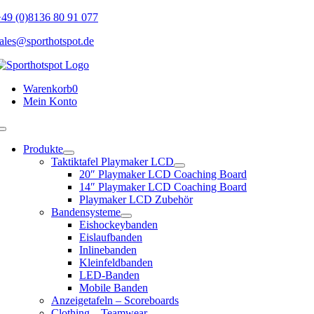
Skip
49 (0)8136 80 91 077
to
ales@sporthotspot.de
content
Warenkorb
0
Mein Konto
Toggle
Navigation
Produkte
Taktiktafel Playmaker LCD
20″ Playmaker LCD Coaching Board
14″ Playmaker LCD Coaching Board
Playmaker LCD Zubehör
Bandensysteme
Eishockeybanden
Eislaufbanden
Inlinebanden
Kleinfeldbanden
LED-Banden
Mobile Banden
Anzeigetafeln – Scoreboards
Clothing – Teamwear