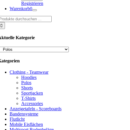
Registrieren
Warenkorb
0
uche
ach:
Aktuelle Kategorie
Kategorien
Clothing - Teamwear
Hoodies
Polos
Shorts
Sportjacken
T-Shirts
Accessories
Anzeigetafeln - Scoreboards
Bandensysteme
Flutlicht
Mobile Eisflächen
Multisport Bodenbeläge