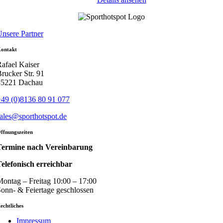
nsere Partner
ontakt
afael Kaiser
rucker Str. 91
85221 Dachau
49 (0)8136 80 91 077
ales@sporthotspot.de
ffnungszeiten
Termine nach Vereinbarung
elefonisch erreichbar
ontag – Freitag 10:00 – 17:00
onn- & Feiertage geschlossen
echtliches
Impressum