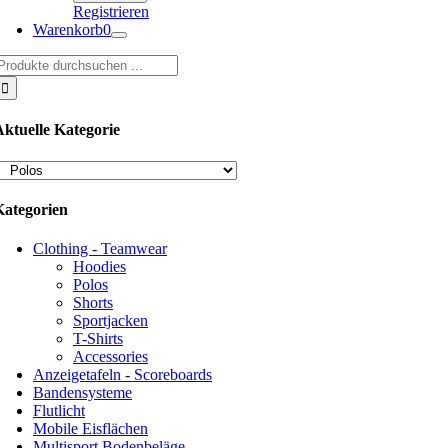
Registrieren
Warenkorb
0
uche
ach:
Aktuelle Kategorie
Kategorien
Clothing - Teamwear
Hoodies
Polos
Shorts
Sportjacken
T-Shirts
Accessories
Anzeigetafeln - Scoreboards
Bandensysteme
Flutlicht
Mobile Eisflächen
Multisport Bodenbeläge