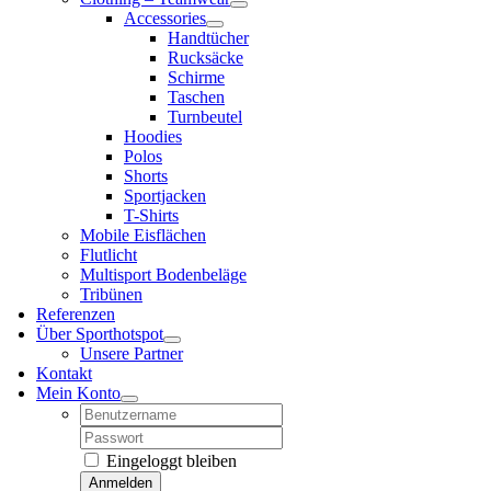
Accessories
Handtücher
Rucksäcke
Schirme
Taschen
Turnbeutel
Hoodies
Polos
Shorts
Sportjacken
T-Shirts
Mobile Eisflächen
Flutlicht
Multisport Bodenbeläge
Tribünen
Referenzen
Über Sporthotspot
Unsere Partner
Kontakt
Mein Konto
Username:
Password:
Eingeloggt bleiben