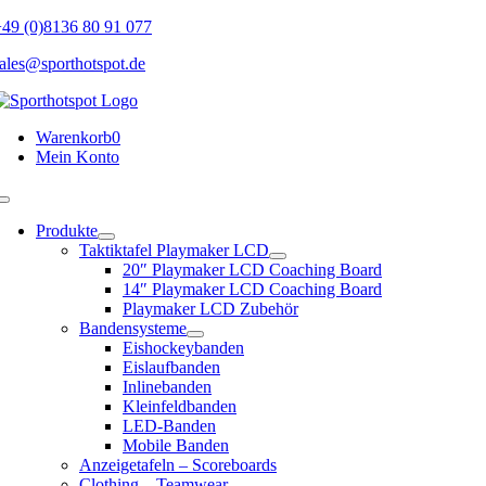
Skip
49 (0)8136 80 91 077
to
ales@sporthotspot.de
content
Warenkorb
0
Mein Konto
Toggle
Navigation
Produkte
Taktiktafel Playmaker LCD
20″ Playmaker LCD Coaching Board
14″ Playmaker LCD Coaching Board
Playmaker LCD Zubehör
Bandensysteme
Eishockeybanden
Eislaufbanden
Inlinebanden
Kleinfeldbanden
LED-Banden
Mobile Banden
Anzeigetafeln – Scoreboards
Clothing – Teamwear