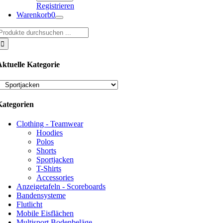
Registrieren
Warenkorb
0
uche
ach:
Aktuelle Kategorie
Kategorien
Clothing - Teamwear
Hoodies
Polos
Shorts
Sportjacken
T-Shirts
Accessories
Anzeigetafeln - Scoreboards
Bandensysteme
Flutlicht
Mobile Eisflächen
Multisport Bodenbeläge