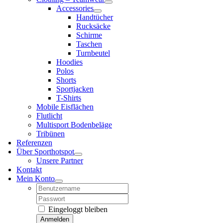
Accessories
Handtücher
Rucksäcke
Schirme
Taschen
Turnbeutel
Hoodies
Polos
Shorts
Sportjacken
T-Shirts
Mobile Eisflächen
Flutlicht
Multisport Bodenbeläge
Tribünen
Referenzen
Über Sporthotspot
Unsere Partner
Kontakt
Mein Konto
Username:
Password:
Eingeloggt bleiben