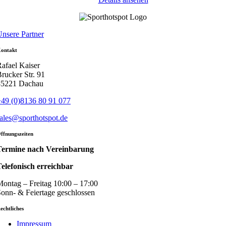
nsere Partner
ontakt
afael Kaiser
rucker Str. 91
85221 Dachau
49 (0)8136 80 91 077
ales@sporthotspot.de
ffnungszeiten
Termine nach Vereinbarung
elefonisch erreichbar
ontag – Freitag 10:00 – 17:00
onn- & Feiertage geschlossen
echtliches
Impressum