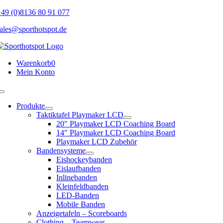
Skip
49 (0)8136 80 91 077
to
ales@sporthotspot.de
content
Warenkorb
0
Mein Konto
Toggle
Navigation
Produkte
Taktiktafel Playmaker LCD
20″ Playmaker LCD Coaching Board
14″ Playmaker LCD Coaching Board
Playmaker LCD Zubehör
Bandensysteme
Eishockeybanden
Eislaufbanden
Inlinebanden
Kleinfeldbanden
LED-Banden
Mobile Banden
Anzeigetafeln – Scoreboards
Clothing – Teamwear