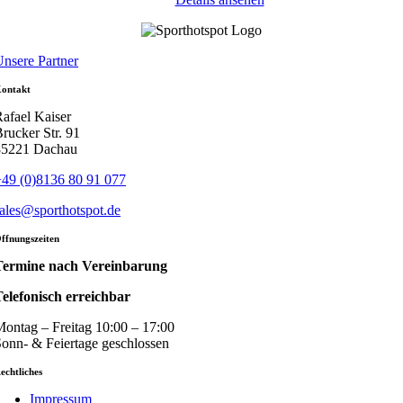
nsere Partner
ontakt
afael Kaiser
rucker Str. 91
85221 Dachau
49 (0)8136 80 91 077
ales@sporthotspot.de
ffnungszeiten
Termine nach Vereinbarung
elefonisch erreichbar
ontag – Freitag 10:00 – 17:00
onn- & Feiertage geschlossen
echtliches
Impressum