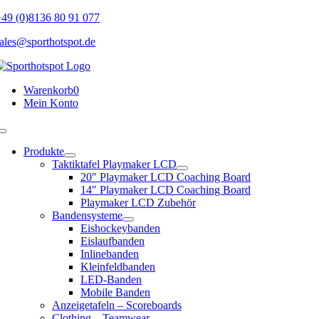
Skip
49 (0)8136 80 91 077
to
ales@sporthotspot.de
content
Warenkorb
0
Mein Konto
Toggle
Navigation
Produkte
Taktiktafel Playmaker LCD
20″ Playmaker LCD Coaching Board
14″ Playmaker LCD Coaching Board
Playmaker LCD Zubehör
Bandensysteme
Eishockeybanden
Eislaufbanden
Inlinebanden
Kleinfeldbanden
LED-Banden
Mobile Banden
Anzeigetafeln – Scoreboards
Clothing – Teamwear