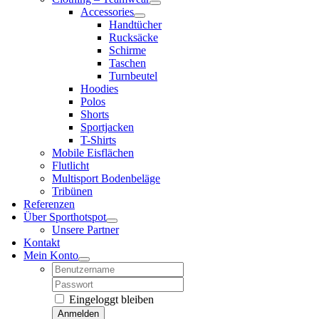
Accessories
Handtücher
Rucksäcke
Schirme
Taschen
Turnbeutel
Hoodies
Polos
Shorts
Sportjacken
T-Shirts
Mobile Eisflächen
Flutlicht
Multisport Bodenbeläge
Tribünen
Referenzen
Über Sporthotspot
Unsere Partner
Kontakt
Mein Konto
Username:
Password:
Eingeloggt bleiben