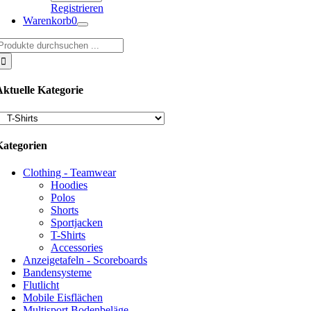
Registrieren
Warenkorb
0
uche
ach:
Aktuelle Kategorie
Kategorien
Clothing - Teamwear
Hoodies
Polos
Shorts
Sportjacken
T-Shirts
Accessories
Anzeigetafeln - Scoreboards
Bandensysteme
Flutlicht
Mobile Eisflächen
Multisport Bodenbeläge