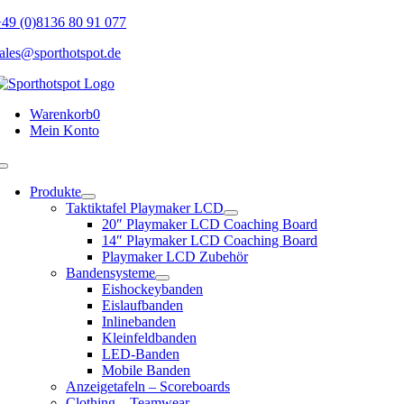
Skip
49 (0)8136 80 91 077
to
ales@sporthotspot.de
content
Warenkorb
0
Mein Konto
Toggle
Navigation
Produkte
Taktiktafel Playmaker LCD
20″ Playmaker LCD Coaching Board
14″ Playmaker LCD Coaching Board
Playmaker LCD Zubehör
Bandensysteme
Eishockeybanden
Eislaufbanden
Inlinebanden
Kleinfeldbanden
LED-Banden
Mobile Banden
Anzeigetafeln – Scoreboards
Clothing – Teamwear