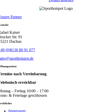
nsere Partner
ontakt
afael Kaiser
rucker Str. 91
85221 Dachau
49 (0)8136 80 91 077
ales@sporthotspot.de
ffnungszeiten
Termine nach Vereinbarung
elefonisch erreichbar
ontag – Freitag 10:00 – 17:00
onn- & Feiertage geschlossen
echtliches
Impressum