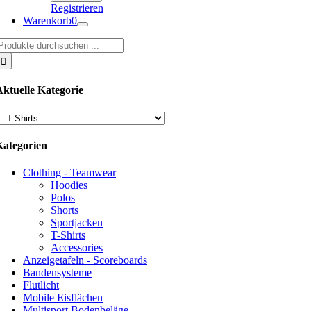
Registrieren
Warenkorb
0
uche
ach:
Aktuelle Kategorie
Kategorien
Clothing - Teamwear
Hoodies
Polos
Shorts
Sportjacken
T-Shirts
Accessories
Anzeigetafeln - Scoreboards
Bandensysteme
Flutlicht
Mobile Eisflächen
Multisport Bodenbeläge