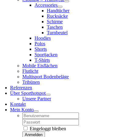
Accessories
Handtücher
Rucksäcke
Schirme
Taschen
Turnbeutel
Hoodies
Polos
Shorts
Sportjacken
T-Shirts
Mobile Eisflächen
Flutlicht
Multisport Bodenbeläge
Tribünen
Referenzen
Über Sporthotspot
Unsere Partner
Kontakt
Mein Konto
Username:
Password:
Eingeloggt bleiben