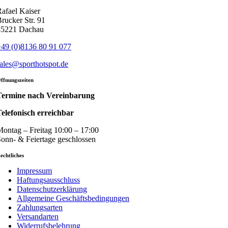
afael Kaiser
rucker Str. 91
85221 Dachau
49 (0)8136 80 91 077
ales@sporthotspot.de
ffnungszeiten
Termine nach Vereinbarung
elefonisch erreichbar
ontag – Freitag 10:00 – 17:00
onn- & Feiertage geschlossen
echtliches
Impressum
Haftungsausschluss
Datenschutzerklärung
Allgemeine Geschäftsbedingungen
Zahlungsarten
Versandarten
Widerrufsbelehrung