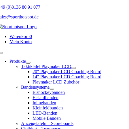
Skip
49 (0)8136 80 91 077
to
ales@sporthotspot.de
content
Warenkorb
0
Mein Konto
Toggle
Navigation
Produkte
Taktiktafel Playmaker LCD
20″ Playmaker LCD Coaching Board
14″ Playmaker LCD Coaching Board
Playmaker LCD Zubehör
Bandensysteme
Eishockeybanden
Eislaufbanden
Inlinebanden
Kleinfeldbanden
LED-Banden
Mobile Banden
Anzeigetafeln – Scoreboards
Clothing – Teamwear