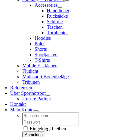
Accessories
Handtücher
Rucksäcke
Schirme
Taschen
Turnbeutel
Hoodies
Polos
Shorts
Sportjacken
T-Shirts
Mobile Eisflächen
Flutlicht
Multisport Bodenbeläge
Tribünen
Referenzen
Über Sporthotspot
Unsere Partner
Kontakt
Mein Konto
Username:
Password:
Eingeloggt bleiben