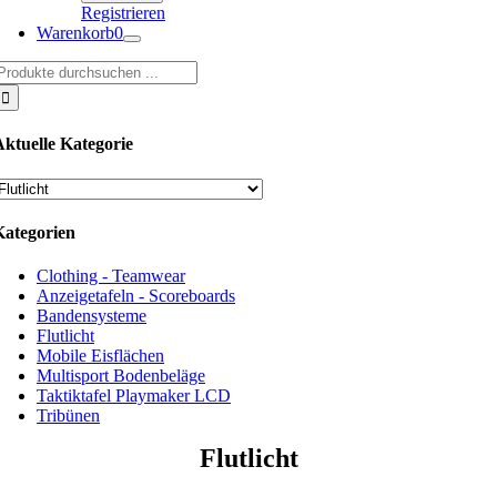
Registrieren
Warenkorb
0
uche
ach:
Aktuelle Kategorie
Kategorien
Clothing - Teamwear
Anzeigetafeln - Scoreboards
Bandensysteme
Flutlicht
Mobile Eisflächen
Multisport Bodenbeläge
Taktiktafel Playmaker LCD
Tribünen
Flutlicht