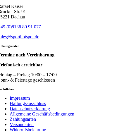
afael Kaiser
rucker Str. 91
85221 Dachau
49 (0)8136 80 91 077
ales@sporthotspot.de
ffnungszeiten
Termine nach Vereinbarung
elefonisch erreichbar
ontag – Freitag 10:00 – 17:00
onn- & Feiertage geschlossen
echtliches
Impressum
Haftungsausschluss
Datenschutzerklärung
Allgemeine Geschäftsbedingungen
Zahlungsarten
Versandarten
Widerrufsbelehrung