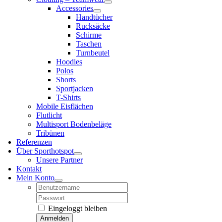
Accessories
Handtücher
Rucksäcke
Schirme
Taschen
Turnbeutel
Hoodies
Polos
Shorts
Sportjacken
T-Shirts
Mobile Eisflächen
Flutlicht
Multisport Bodenbeläge
Tribünen
Referenzen
Über Sporthotspot
Unsere Partner
Kontakt
Mein Konto
Username:
Password:
Eingeloggt bleiben