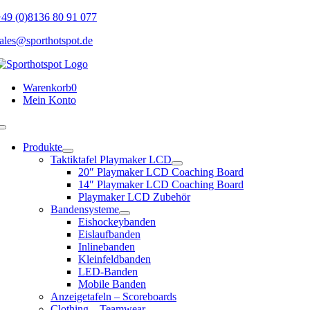
Skip
49 (0)8136 80 91 077
to
ales@sporthotspot.de
content
Warenkorb
0
Mein Konto
Toggle
Navigation
Produkte
Taktiktafel Playmaker LCD
20″ Playmaker LCD Coaching Board
14″ Playmaker LCD Coaching Board
Playmaker LCD Zubehör
Bandensysteme
Eishockeybanden
Eislaufbanden
Inlinebanden
Kleinfeldbanden
LED-Banden
Mobile Banden
Anzeigetafeln – Scoreboards
Clothing – Teamwear