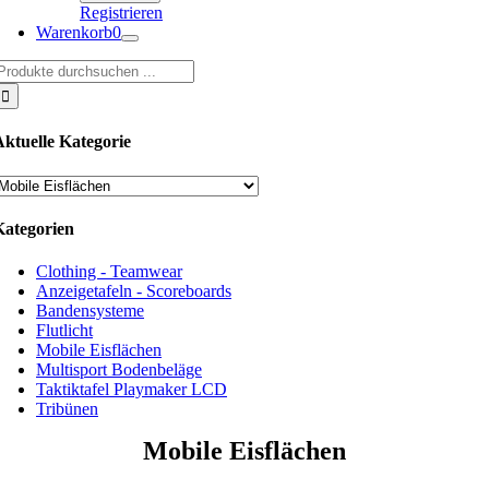
Registrieren
Warenkorb
0
uche
ach:
Aktuelle Kategorie
Kategorien
Clothing - Teamwear
Anzeigetafeln - Scoreboards
Bandensysteme
Flutlicht
Mobile Eisflächen
Multisport Bodenbeläge
Taktiktafel Playmaker LCD
Tribünen
Mobile Eisflächen