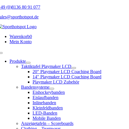
Skip
49 (0)8136 80 91 077
to
ales@sporthotspot.de
content
Warenkorb
0
Mein Konto
Toggle
Navigation
Produkte
Taktiktafel Playmaker LCD
20″ Playmaker LCD Coaching Board
14″ Playmaker LCD Coaching Board
Playmaker LCD Zubehör
Bandensysteme
Eishockeybanden
Eislaufbanden
Inlinebanden
Kleinfeldbanden
LED-Banden
Mobile Banden
Anzeigetafeln – Scoreboards
Clothing – Teamwear