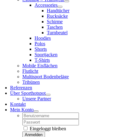
Accessories
Handtücher
Rucksäcke
Schirme
Taschen
Turnbeutel
Hoodies
Polos
Shorts
Sportjacken
T-Shirts
Mobile Eisflächen
Flutlicht
Multisport Bodenbeläge
Tribünen
Referenzen
Über Sporthotspot
Unsere Partner
Kontakt
Mein Konto
Username:
Password:
Eingeloggt bleiben