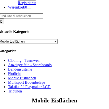
Registrieren
Warenkorb
0
uche
ach:
Aktuelle Kategorie
Kategorien
Clothing - Teamwear
Anzeigetafeln - Scoreboards
Bandensysteme
Flutlicht
Mobile Eisflächen
Multisport Bodenbeläge
Taktiktafel Playmaker LCD
Tribünen
Mobile Eisflächen