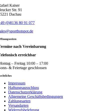
afael Kaiser
rucker Str. 91
85221 Dachau
49 (0)8136 80 91 077
ales@sporthotspot.de
ffnungszeiten
Termine nach Vereinbarung
elefonisch erreichbar
ontag – Freitag 10:00 – 17:00
onn- & Feiertage geschlossen
echtliches
Impressum
Haftungsausschluss
Datenschutzerklärung
Allgemeine Geschäftsbedingungen
Zahlungsarten
Versandarten
Widerrufsbelehrung