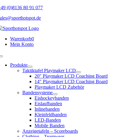
Skip
49 (0)8136 80 91 077
to
ales@sporthotspot.de
content
Warenkorb
0
Mein Konto
Toggle
Navigation
Produkte
Taktiktafel Playmaker LCD
20″ Playmaker LCD Coaching Board
14″ Playmaker LCD Coaching Board
Playmaker LCD Zubehör
Bandensysteme
Eishockeybanden
Eislaufbanden
Inlinebanden
Kleinfeldbanden
LED-Banden
Mobile Banden
Anzeigetafeln – Scoreboards
Clothing – Teamwear