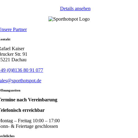
Details ansehen
nsere Partner
ontakt
afael Kaiser
rucker Str. 91
85221 Dachau
49 (0)8136 80 91 077
ales@sporthotspot.de
ffnungszeiten
Termine nach Vereinbarung
elefonisch erreichbar
ontag – Freitag 10:00 – 17:00
onn- & Feiertage geschlossen
echtliches