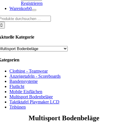
Registrieren
Warenkorb
0
uche
ach:
Aktuelle Kategorie
Kategorien
Clothing - Teamwear
Anzeigetafeln - Scoreboards
Bandensysteme
Flutlicht
Mobile Eisflächen
Multisport Bodenbeläge
Taktiktafel Playmaker LCD
Tribünen
Multisport Bodenbeläge