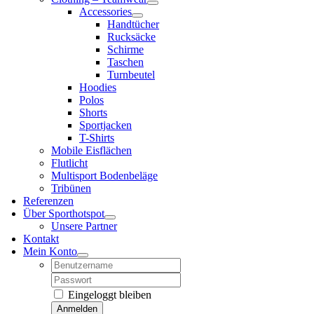
Accessories
Handtücher
Rucksäcke
Schirme
Taschen
Turnbeutel
Hoodies
Polos
Shorts
Sportjacken
T-Shirts
Mobile Eisflächen
Flutlicht
Multisport Bodenbeläge
Tribünen
Referenzen
Über Sporthotspot
Unsere Partner
Kontakt
Mein Konto
Username:
Password:
Eingeloggt bleiben