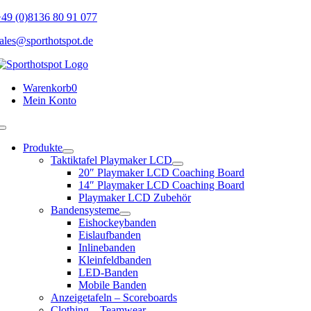
Skip
49 (0)8136 80 91 077
to
ales@sporthotspot.de
content
Warenkorb
0
Mein Konto
Toggle
Navigation
Produkte
Taktiktafel Playmaker LCD
20″ Playmaker LCD Coaching Board
14″ Playmaker LCD Coaching Board
Playmaker LCD Zubehör
Bandensysteme
Eishockeybanden
Eislaufbanden
Inlinebanden
Kleinfeldbanden
LED-Banden
Mobile Banden
Anzeigetafeln – Scoreboards
Clothing – Teamwear