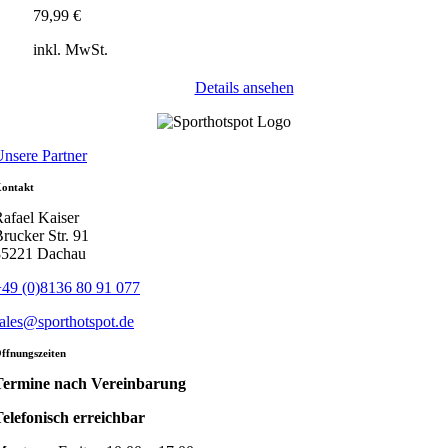
79,99
€
inkl. MwSt.
Details ansehen
nsere Partner
ontakt
afael Kaiser
rucker Str. 91
85221 Dachau
49 (0)8136 80 91 077
ales@sporthotspot.de
ffnungszeiten
Termine nach Vereinbarung
elefonisch erreichbar