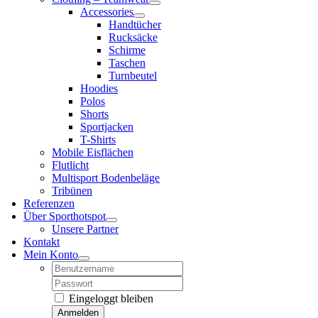
Accessories
Handtücher
Rucksäcke
Schirme
Taschen
Turnbeutel
Hoodies
Polos
Shorts
Sportjacken
T-Shirts
Mobile Eisflächen
Flutlicht
Multisport Bodenbeläge
Tribünen
Referenzen
Über Sporthotspot
Unsere Partner
Kontakt
Mein Konto
Username:
Password:
Eingeloggt bleiben