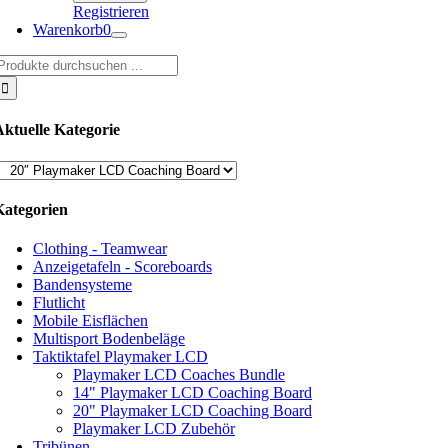
Registrieren
Warenkorb
0
uche
ach:
Aktuelle Kategorie
Kategorien
Clothing - Teamwear
Anzeigetafeln - Scoreboards
Bandensysteme
Flutlicht
Mobile Eisflächen
Multisport Bodenbeläge
Taktiktafel Playmaker LCD
Playmaker LCD Coaches Bundle
14" Playmaker LCD Coaching Board
20" Playmaker LCD Coaching Board
Playmaker LCD Zubehör
Tribünen