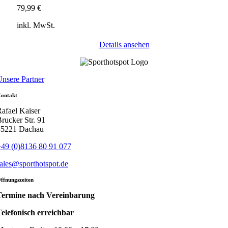
79,99
€
inkl. MwSt.
Details ansehen
nsere Partner
ontakt
afael Kaiser
rucker Str. 91
85221 Dachau
49 (0)8136 80 91 077
ales@sporthotspot.de
ffnungszeiten
Termine nach Vereinbarung
elefonisch erreichbar