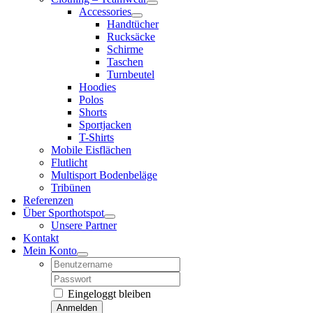
Accessories
Handtücher
Rucksäcke
Schirme
Taschen
Turnbeutel
Hoodies
Polos
Shorts
Sportjacken
T-Shirts
Mobile Eisflächen
Flutlicht
Multisport Bodenbeläge
Tribünen
Referenzen
Über Sporthotspot
Unsere Partner
Kontakt
Mein Konto
Username:
Password:
Eingeloggt bleiben