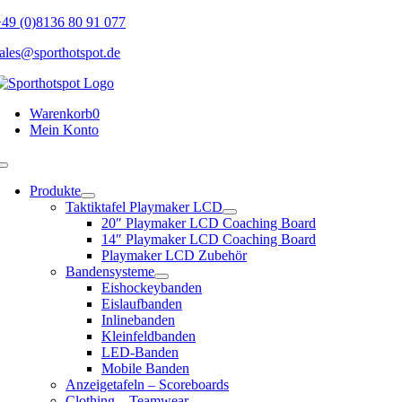
Skip
49 (0)8136 80 91 077
to
ales@sporthotspot.de
content
Warenkorb
0
Mein Konto
Toggle
Navigation
Produkte
Taktiktafel Playmaker LCD
20″ Playmaker LCD Coaching Board
14″ Playmaker LCD Coaching Board
Playmaker LCD Zubehör
Bandensysteme
Eishockeybanden
Eislaufbanden
Inlinebanden
Kleinfeldbanden
LED-Banden
Mobile Banden
Anzeigetafeln – Scoreboards
Clothing – Teamwear