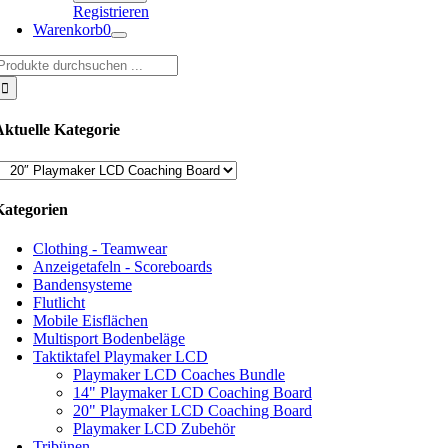
Registrieren
Warenkorb
0
uche
ach:
Aktuelle Kategorie
Kategorien
Clothing - Teamwear
Anzeigetafeln - Scoreboards
Bandensysteme
Flutlicht
Mobile Eisflächen
Multisport Bodenbeläge
Taktiktafel Playmaker LCD
Playmaker LCD Coaches Bundle
14" Playmaker LCD Coaching Board
20" Playmaker LCD Coaching Board
Playmaker LCD Zubehör
Tribünen