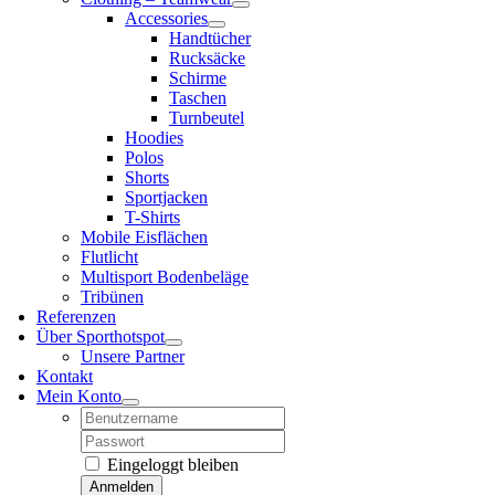
Accessories
Handtücher
Rucksäcke
Schirme
Taschen
Turnbeutel
Hoodies
Polos
Shorts
Sportjacken
T-Shirts
Mobile Eisflächen
Flutlicht
Multisport Bodenbeläge
Tribünen
Referenzen
Über Sporthotspot
Unsere Partner
Kontakt
Mein Konto
Username:
Password:
Eingeloggt bleiben