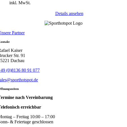
inkl. MwSt.
Details ansehen
nsere Partner
ontakt
afael Kaiser
rucker Str. 91
85221 Dachau
49 (0)8136 80 91 077
ales@sporthotspot.de
ffnungszeiten
Termine nach Vereinbarung
elefonisch erreichbar
ontag – Freitag 10:00 – 17:00
onn- & Feiertage geschlossen