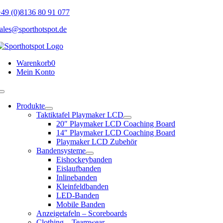
Skip
49 (0)8136 80 91 077
to
ales@sporthotspot.de
content
Warenkorb
0
Mein Konto
Toggle
Navigation
Produkte
Taktiktafel Playmaker LCD
20″ Playmaker LCD Coaching Board
14″ Playmaker LCD Coaching Board
Playmaker LCD Zubehör
Bandensysteme
Eishockeybanden
Eislaufbanden
Inlinebanden
Kleinfeldbanden
LED-Banden
Mobile Banden
Anzeigetafeln – Scoreboards
Clothing – Teamwear