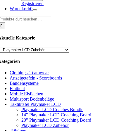
Registrieren
Warenkorb
0
uche
ach:
Aktuelle Kategorie
Kategorien
Clothing - Teamwear
Anzeigetafeln - Scoreboards
Bandensysteme
Flutlicht
Mobile Eisflächen
Multisport Bodenbeläge
Taktiktafel Playmaker LCD
Playmaker LCD Coaches Bundle
14" Playmaker LCD Coaching Board
20" Playmaker LCD Coaching Board
Playmaker LCD Zubehör
Tribünen