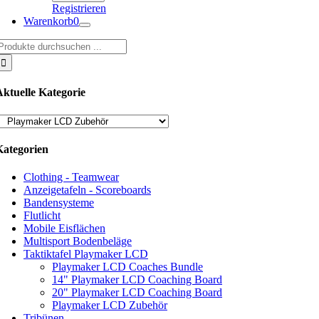
Registrieren
Warenkorb
0
uche
ach:
Aktuelle Kategorie
Kategorien
Clothing - Teamwear
Anzeigetafeln - Scoreboards
Bandensysteme
Flutlicht
Mobile Eisflächen
Multisport Bodenbeläge
Taktiktafel Playmaker LCD
Playmaker LCD Coaches Bundle
14" Playmaker LCD Coaching Board
20" Playmaker LCD Coaching Board
Playmaker LCD Zubehör
Tribünen