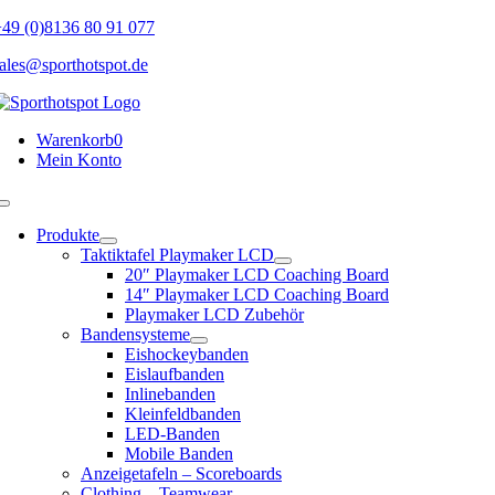
Skip
49 (0)8136 80 91 077
to
ales@sporthotspot.de
content
Warenkorb
0
Mein Konto
Toggle
Navigation
Produkte
Taktiktafel Playmaker LCD
20″ Playmaker LCD Coaching Board
14″ Playmaker LCD Coaching Board
Playmaker LCD Zubehör
Bandensysteme
Eishockeybanden
Eislaufbanden
Inlinebanden
Kleinfeldbanden
LED-Banden
Mobile Banden
Anzeigetafeln – Scoreboards
Clothing – Teamwear