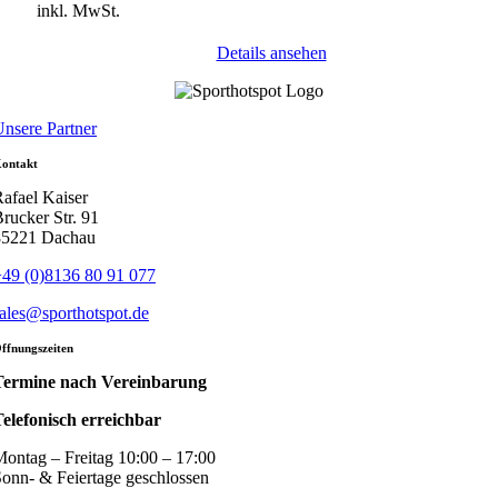
inkl. MwSt.
Details ansehen
nsere Partner
ontakt
afael Kaiser
rucker Str. 91
85221 Dachau
49 (0)8136 80 91 077
ales@sporthotspot.de
ffnungszeiten
Termine nach Vereinbarung
elefonisch erreichbar
ontag – Freitag 10:00 – 17:00
onn- & Feiertage geschlossen