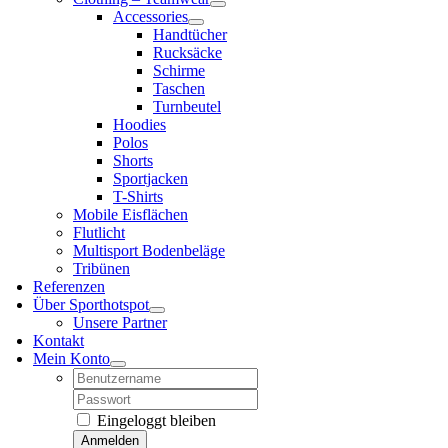
Accessories
Handtücher
Rucksäcke
Schirme
Taschen
Turnbeutel
Hoodies
Polos
Shorts
Sportjacken
T-Shirts
Mobile Eisflächen
Flutlicht
Multisport Bodenbeläge
Tribünen
Referenzen
Über Sporthotspot
Unsere Partner
Kontakt
Mein Konto
Username:
Password:
Eingeloggt bleiben