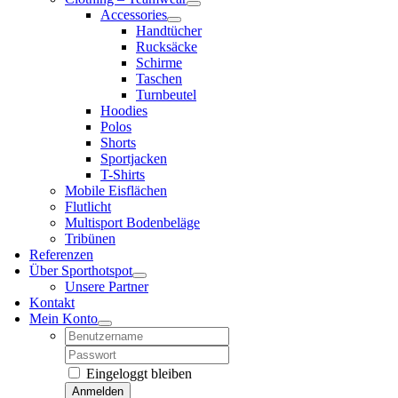
Accessories
Handtücher
Rucksäcke
Schirme
Taschen
Turnbeutel
Hoodies
Polos
Shorts
Sportjacken
T-Shirts
Mobile Eisflächen
Flutlicht
Multisport Bodenbeläge
Tribünen
Referenzen
Über Sporthotspot
Unsere Partner
Kontakt
Mein Konto
Username:
Password:
Eingeloggt bleiben