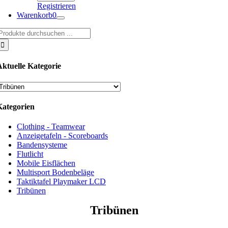
Registrieren
Warenkorb
0
uche
ach:
Aktuelle Kategorie
Kategorien
Clothing - Teamwear
Anzeigetafeln - Scoreboards
Bandensysteme
Flutlicht
Mobile Eisflächen
Multisport Bodenbeläge
Taktiktafel Playmaker LCD
Tribünen
Tribünen