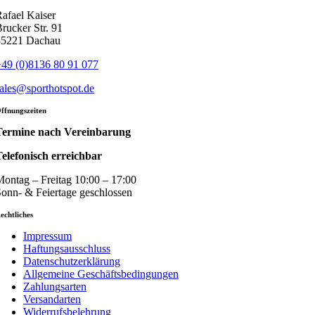
afael Kaiser
rucker Str. 91
85221 Dachau
49 (0)8136 80 91 077
ales@sporthotspot.de
ffnungszeiten
Termine nach Vereinbarung
elefonisch erreichbar
ontag – Freitag 10:00 – 17:00
onn- & Feiertage geschlossen
echtliches
Impressum
Haftungsausschluss
Datenschutzerklärung
Allgemeine Geschäftsbedingungen
Zahlungsarten
Versandarten
Widerrufsbelehrung