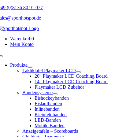
Skip
49 (0)8136 80 91 077
to
ales@sporthotspot.de
content
Warenkorb
0
Mein Konto
Toggle
Navigation
Produkte
Taktiktafel Playmaker LCD
20″ Playmaker LCD Coaching Board
14″ Playmaker LCD Coaching Board
Playmaker LCD Zubehör
Bandensysteme
Eishockeybanden
Eislaufbanden
Inlinebanden
Kleinfeldbanden
LED-Banden
Mobile Banden
Anzeigetafeln – Scoreboards
Clothing – Teamwear