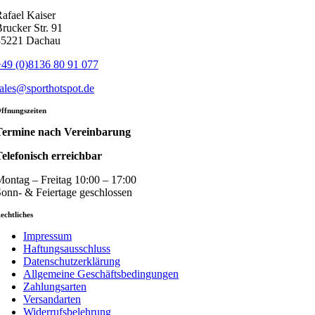
afael Kaiser
rucker Str. 91
85221 Dachau
49 (0)8136 80 91 077
ales@sporthotspot.de
ffnungszeiten
Termine nach Vereinbarung
elefonisch erreichbar
ontag – Freitag 10:00 – 17:00
onn- & Feiertage geschlossen
echtliches
Impressum
Haftungsausschluss
Datenschutzerklärung
Allgemeine Geschäftsbedingungen
Zahlungsarten
Versandarten
Widerrufsbelehrung