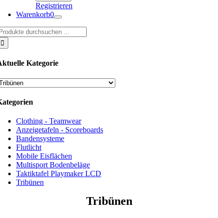
Registrieren
Warenkorb
0
uche
ach:
Aktuelle Kategorie
Kategorien
Clothing - Teamwear
Anzeigetafeln - Scoreboards
Bandensysteme
Flutlicht
Mobile Eisflächen
Multisport Bodenbeläge
Taktiktafel Playmaker LCD
Tribünen
Tribünen