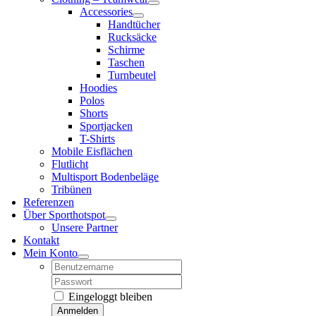
Accessories
Handtücher
Rucksäcke
Schirme
Taschen
Turnbeutel
Hoodies
Polos
Shorts
Sportjacken
T-Shirts
Mobile Eisflächen
Flutlicht
Multisport Bodenbeläge
Tribünen
Referenzen
Über Sporthotspot
Unsere Partner
Kontakt
Mein Konto
Username:
Password:
Eingeloggt bleiben