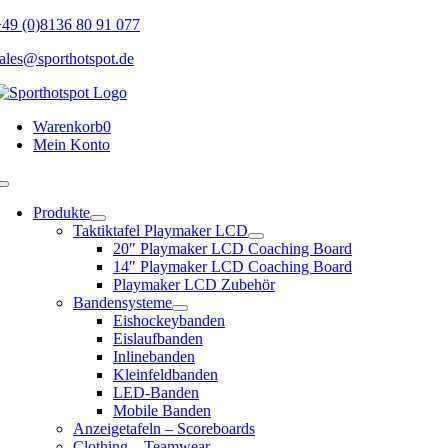
Skip
49 (0)8136 80 91 077
to
ales@sporthotspot.de
content
Warenkorb
0
Mein Konto
Toggle
Navigation
Produkte
Taktiktafel Playmaker LCD
20″ Playmaker LCD Coaching Board
14″ Playmaker LCD Coaching Board
Playmaker LCD Zubehör
Bandensysteme
Eishockeybanden
Eislaufbanden
Inlinebanden
Kleinfeldbanden
LED-Banden
Mobile Banden
Anzeigetafeln – Scoreboards
Clothing – Teamwear