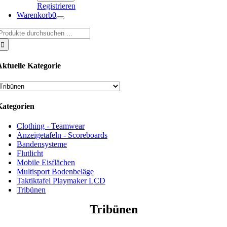
Registrieren
Warenkorb
0
uche
ach:
Aktuelle Kategorie
Kategorien
Clothing - Teamwear
Anzeigetafeln - Scoreboards
Bandensysteme
Flutlicht
Mobile Eisflächen
Multisport Bodenbeläge
Taktiktafel Playmaker LCD
Tribünen
Tribünen