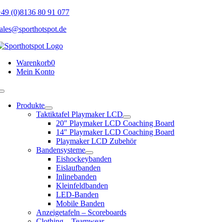
Skip
49 (0)8136 80 91 077
to
ales@sporthotspot.de
content
Warenkorb
0
Mein Konto
Toggle
Navigation
Produkte
Taktiktafel Playmaker LCD
20″ Playmaker LCD Coaching Board
14″ Playmaker LCD Coaching Board
Playmaker LCD Zubehör
Bandensysteme
Eishockeybanden
Eislaufbanden
Inlinebanden
Kleinfeldbanden
LED-Banden
Mobile Banden
Anzeigetafeln – Scoreboards
Clothing – Teamwear