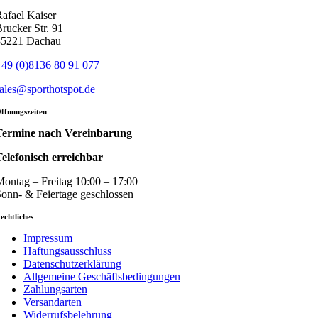
afael Kaiser
rucker Str. 91
85221 Dachau
49 (0)8136 80 91 077
ales@sporthotspot.de
ffnungszeiten
Termine nach Vereinbarung
elefonisch erreichbar
ontag – Freitag 10:00 – 17:00
onn- & Feiertage geschlossen
echtliches
Impressum
Haftungsausschluss
Datenschutzerklärung
Allgemeine Geschäftsbedingungen
Zahlungsarten
Versandarten
Widerrufsbelehrung