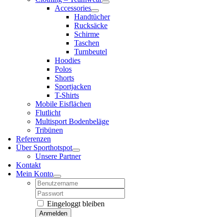
Accessories
Handtücher
Rucksäcke
Schirme
Taschen
Turnbeutel
Hoodies
Polos
Shorts
Sportjacken
T-Shirts
Mobile Eisflächen
Flutlicht
Multisport Bodenbeläge
Tribünen
Referenzen
Über Sporthotspot
Unsere Partner
Kontakt
Mein Konto
Username:
Password:
Eingeloggt bleiben